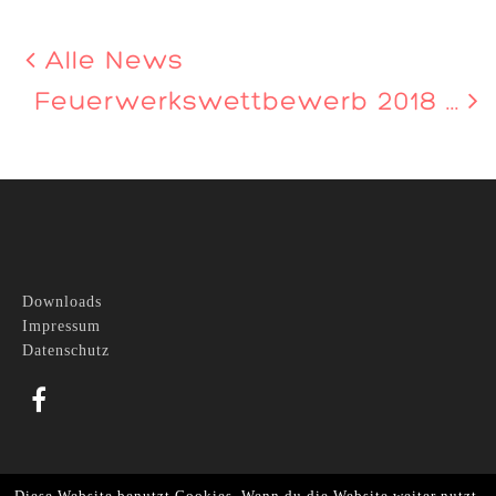
Alle News
Feuerwerkswettbewerb 2018 ...
Downloads
Impressum
Datenschutz
©2022 Pico Bello
Diese Website benutzt Cookies. Wenn du die Website weiter nutzt,