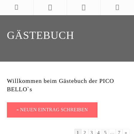
GÄSTEBUCH
Willkommen beim Gästebuch der PICO
BELLO`s
Guestbook
1
2
3
4
5
...
7
»