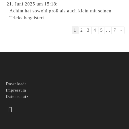
21. Juni 2025
um 15:18
:
Achim hat sowohl groß als auch klein mit seinen
Tricks begeistert.
Guestbook
1
2
3
4
5
...
7
»
list
navigation
Downloads
Impressum
Datenschutz