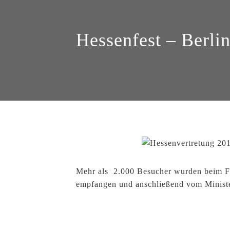
Hessenfest – Berli
HOME
ÜBER.UNS
SHOWS
VIDEOS
NEWS
REFERENZEN
GÄSTEBUCH
KONTAKT
Mehr als 2.000 Besucher wurden beim Fe
empfangen und anschließend vom Minister