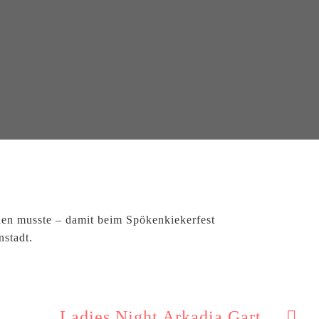
den musste – damit beim Spökenkiekerfest
nstadt.
Ladies Night Arkadia Gart ...