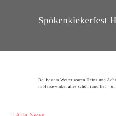
Spökenkiekerfest 
HOME
ÜBER.UNS
SHOWS
VIDEOS
NEWS
REFERENZEN
GÄSTEBUCH
KONTAKT
Bei bestem Wetter waren Heinz und Achim
in Harsewinkel alles schön rund lief – u
Alle News