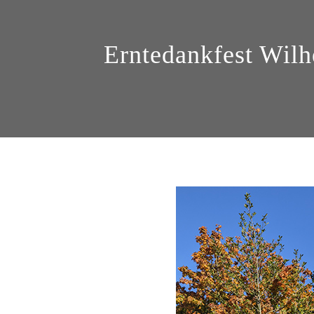
Erntedankfest Wil
HOME
ÜBER.UNS
SHOWS
VIDEOS
NEWS
REFERENZEN
GÄSTEBUCH
KONTAKT